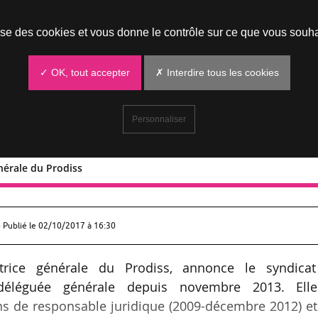
Prendre un rendez-vous
lise des cookies et vous donne le contrôle sur ce que vous souha
✓ OK, tout accepter
✗ Interdire tous les cookies
Personnaliser
nérale du Prodiss
ice générale du Prodiss
 Publié le
02/10/2017 à 16:30
trice générale du Prodiss, annonce le syndicat
 déléguée générale depuis novembre 2013. Ell
s de responsable juridique (2009-décembre 2012) et