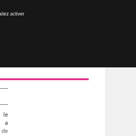
Nous joindre
itez activer
Espace abonné
 le
e a
 de