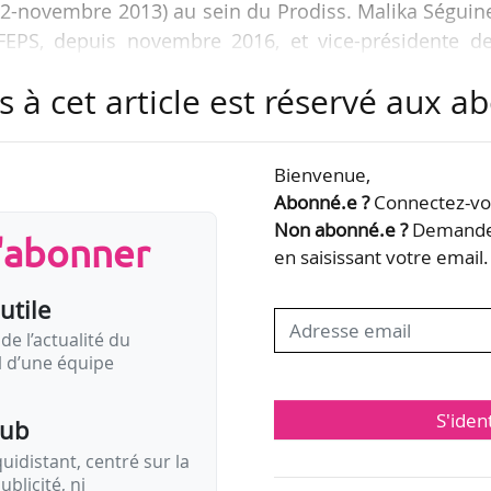
12-novembre 2013) au sein du Prodiss. Malika Séguin
FEPS, depuis novembre 2016, et vice-présidente de
s à cet article est réservé aux 
Bienvenue,
Abonné.e ?
Connectez-vou
Non abonné.e ?
Demandez
s'abonner
en saisissant votre email.
utile
de l’actualité du
il d’une équipe
S'iden
pub
idistant, centré sur la
ublicité, ni