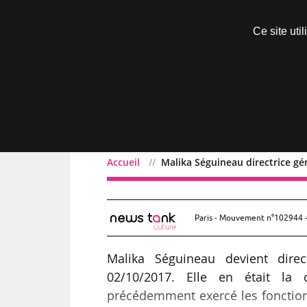
Découvrir sans engagement
Ce site uti
Menu
Accueil
Malika Séguineau directrice gé
Malika Séguineau directr
Paris - Mouvement n°102944 -
Malika Séguineau devient direc
02/10/2017. Elle en était la
précédemment exercé les fonction