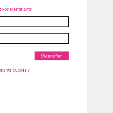
z vos identifiants
S'identifier
ifiants oubliés ?